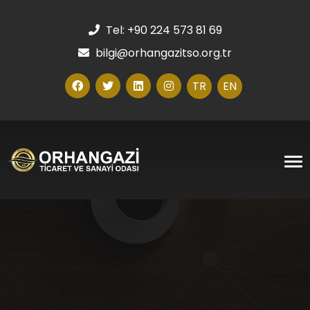
Tel: +90 224 573 81 69
bilgi@orhangazitso.org.tr
TR
EN