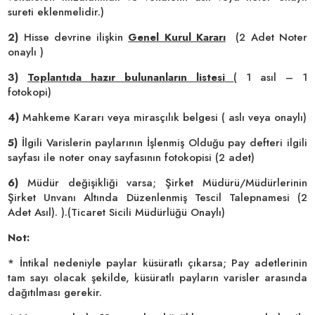
sureti eklenmelidir.)
2)
Hisse devrine ilişkin
Genel Kurul Kararı
(2 Adet Noter
onaylı )
3)
Toplantıda hazır bulunanların listesi
( 1 asıl – 1
fotokopi)
4)
Mahkeme Kararı veya mirasçılık belgesi ( aslı veya onaylı)
5)
İlgili Varislerin paylarının İşlenmiş Olduğu pay defteri ilgili
sayfası ile noter onay sayfasının fotokopisi (2 adet)
6)
Müdür değişikliği varsa; Şirket Müdürü/Müdürlerinin
Şirket Unvanı Altında Düzenlenmiş Tescil Talepnamesi (2
Adet Asıl). ).(Ticaret Sicili Müdürlüğü Onaylı)
Not:
* İntikal nedeniyle paylar küsüratlı çıkarsa; Pay adetlerinin
tam sayı olacak şekilde, küsüratlı payların varisler arasında
dağıtılması gerekir.