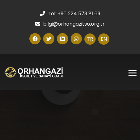
Tel: +90 224 573 81 69
bilgi@orhangazitso.org.tr
TR
EN