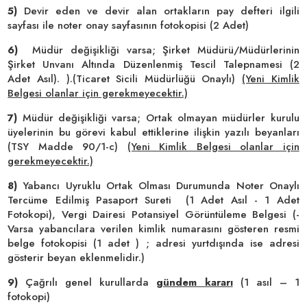
5)
Devir eden ve devir alan ortakların pay defteri ilgili
sayfası ile noter onay sayfasının fotokopisi (2 Adet)
6)
Müdür değişikliği varsa; Şirket Müdürü/Müdürlerinin
Şirket Unvanı Altında Düzenlenmiş Tescil Talepnamesi (2
Adet Asıl). ).(Ticaret Sicili Müdürlüğü Onaylı)
(Yeni Kimlik
Belgesi olanlar için gerekmeyecektir.)
7)
Müdür değişikliği varsa; Ortak olmayan müdürler kurulu
üyelerinin bu görevi kabul ettiklerine ilişkin yazılı beyanları
(TSY Madde 90/1-c)
(Yeni Kimlik Belgesi olanlar için
gerekmeyecektir.)
8)
Yabancı Uyruklu Ortak Olması Durumunda Noter Onaylı
Tercüme Edilmiş Pasaport Sureti (1 Adet Asıl - 1 Adet
Fotokopi), Vergi Dairesi Potansiyel Görüntüleme Belgesi (-
Varsa yabancılara verilen kimlik numarasını gösteren resmi
belge fotokopisi (1 adet ) ; adresi yurtdışında ise adresi
gösterir beyan eklenmelidir.)
9)
Çağrılı genel kurullarda
gündem kararı
(1 asıl – 1
fotokopi)