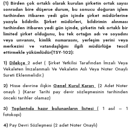
(1) Birden çok ortaklı olarak kurulan şirketin ortak sayısı
sonradan bire düşerse durum, bu sonucu doğuran işlem
tarihinden itibaren yedi gün içinde şirket müdürlerine
yazıyla bildirilir. Şirket müdürleri, bildirimin alınması
tarihinden itibaren yedi gün içinde, şirketin tek ortaklı bir
limited şirket olduğunu, bu tek ortağın adı ve soyadını
veya unvanını, kimlik numarasını, yerleşim yerini veya
merkezini ve vatandaşlığını ilgili müdürlüğe tescil
ettirmekle yükümlüdür(TSY-102):
1)
Dilekçe
2 adet ( Şirket Yetkilisi Tarafından İmzalı Veya
Vekaleten İmzalanmalı Ve Vekaletin Aslı Veya Noter Onaylı
Sureti Eklenmelidir.)
2)
Hisse devrine ilişkin
Genel Kurul Kararı
(2 Adet Noter
onaylı ) (Karar Tarihi pay devir sözleşmesinin tarihinden
önceki tarihler olamaz)
3)
Toplantıda hazır bulunanların listesi
( 1 asıl – 1
fotokopi)
4)
Pay Devri Sözleşmesi (2 adet Noter Onaylı)