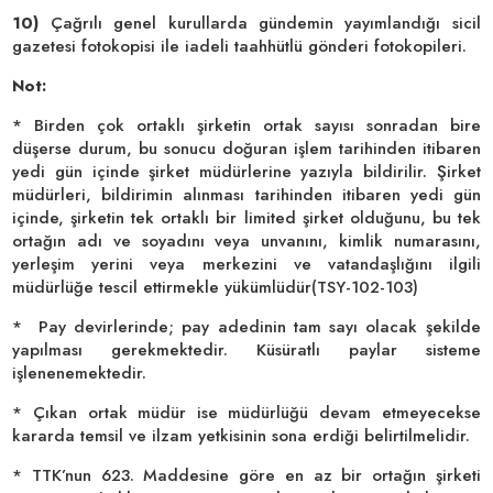
10)
Çağrılı genel kurullarda gündemin yayımlandığı sicil
gazetesi fotokopisi ile iadeli taahhütlü gönderi fotokopileri.
Not:
* Birden çok ortaklı şirketin ortak sayısı sonradan bire
düşerse durum, bu sonucu doğuran işlem tarihinden itibaren
yedi gün içinde şirket müdürlerine yazıyla bildirilir. Şirket
müdürleri, bildirimin alınması tarihinden itibaren yedi gün
içinde, şirketin tek ortaklı bir limited şirket olduğunu, bu tek
ortağın adı ve soyadını veya unvanını, kimlik numarasını,
yerleşim yerini veya merkezini ve vatandaşlığını ilgili
müdürlüğe tescil ettirmekle yükümlüdür(TSY-102-103)
* Pay devirlerinde; pay adedinin tam sayı olacak şekilde
yapılması gerekmektedir. Küsüratlı paylar sisteme
işlenenemektedir.
* Çıkan ortak müdür ise müdürlüğü devam etmeyecekse
kararda temsil ve ilzam yetkisinin sona erdiği belirtilmelidir.
* TTK’nun 623. Maddesine göre en az bir ortağın şirketi