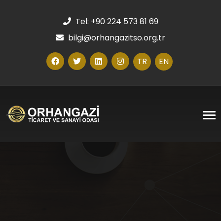
Tel: +90 224 573 81 69
bilgi@orhangazitso.org.tr
TR
EN