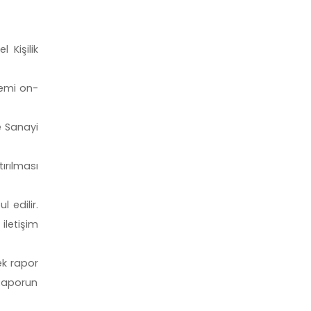
 Kişilik
lemi on-
e Sanayi
ırılması
 edilir.
iletişim
ek rapor
 Raporun