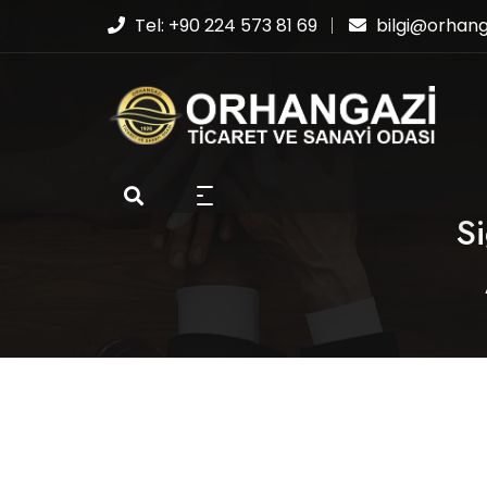
Tel: +90 224 573 81 69
bilgi@orhanga
Si