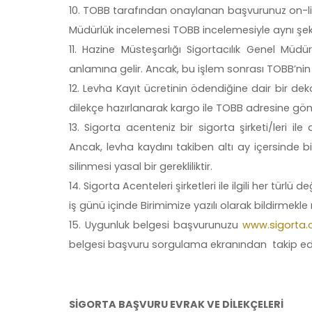
TOBB tarafından onaylanan başvurunuz on-line
Müdürlük incelemesi TOBB incelemesiyle aynı şekil
Hazine Müsteşarlığı Sigortacılık Genel Müdür
anlamına gelir. Ancak, bu işlem sonrası TOBB’nin 
Levha Kayıt ücretinin ödendiğine dair bir dek
dilekçe hazırlanarak kargo ile TOBB adresine gönd
Sigorta acenteniz bir sigorta şirketi/leri 
Ancak, levha kaydını takiben altı ay içersinde bi
silinmesi yasal bir gerekliliktir.
Sigorta Acenteleri şirketleri ile ilgili her türlü d
iş günü içinde Birimimize yazılı olarak bildirmekle 
Uygunluk belgesi başvurunuzu
www.sigorta.o
belgesi başvuru sorgulama ekranından takip edeb
SİGORTA BAŞVURU EVRAK VE DİLEKÇELERİ