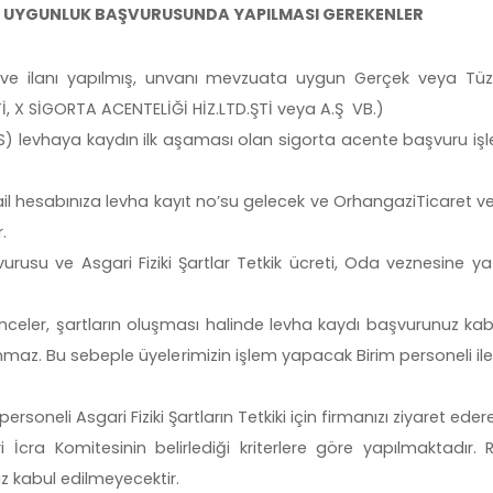
İN UYGUNLUK BAŞVURUSUNDA YAPILMASI GEREKENLER
 ve ilanı yapılmış, unvanı mevzuata uygun Gerçek veya Tüzel
İ, X SİGORTA ACENTELİĞİ HİZ.LTD.ŞTİ veya A.Ş VB.)
 levhaya kaydın ilk aşaması olan sigorta acente başvuru iş
l hesabınıza levha kayıt no’su gelecek ve OrhangaziTicaret v
.
vurusu ve Asgari Fiziki Şartlar Tetkik ücreti, Oda veznesine yat
inceler, şartların oluşması halinde levha kaydı başvurunuz kabul
nmaz. Bu sebeple üyelerimizin işlem yapacak Birim personeli ile 
soneli Asgari Fiziki Şartların Tetkiki için firmanızı ziyaret eder
i İcra Komitesinin belirlediği kriterlere göre yapılmaktadır.
 kabul edilmeyecektir.