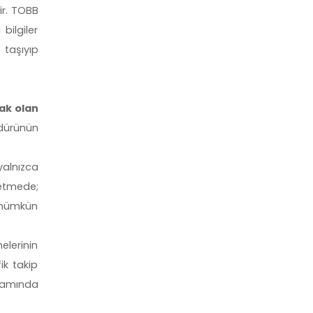
ir. TOBB
bilgiler
 taşıyıp
ak olan
dürünün
alnızca
letmede;
si mümkün
elerinin
ik takip
psamında