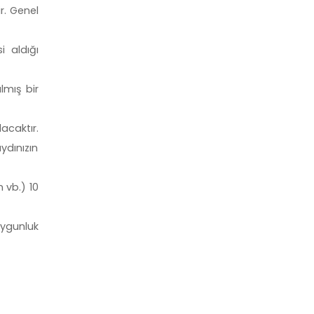
r. Genel
i aldığı
lmış bir
acaktır.
ydınızın
n vb.) 10
uygunluk