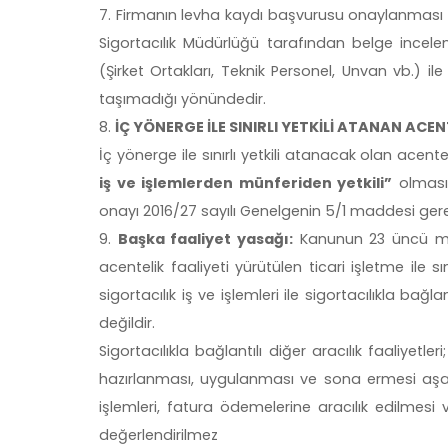
Firmanın levha kaydı başvurusu onaylanması ile 
Sigortacılık Müdürlüğü tarafından belge incel
(Şirket Ortakları, Teknik Personel, Unvan vb.) il
taşımadığı yönündedir.
İÇ YÖNERGE İLE SINIRLI YETKİLİ ATANAN A
İç yönerge ile sınırlı yetkili atanacak olan acen
iş ve işlemlerden münferiden yetkili”
olması
onayı 2016/27 sayılı Genelgenin 5/1 maddesi g
Başka faaliyet yasağı:
Kanunun 23 üncü mad
acentelik faaliyeti yürütülen ticari işletme ile s
sigortacılık iş ve işlemleri ile sigortacılıkla bağl
değildir.
Sigortacılıkla bağlantılı diğer aracılık faaliyetl
hazırlanması, uygulanması ve sona ermesi aşamala
işlemleri, fatura ödemelerine aracılık edilmesi vb
değerlendirilmez