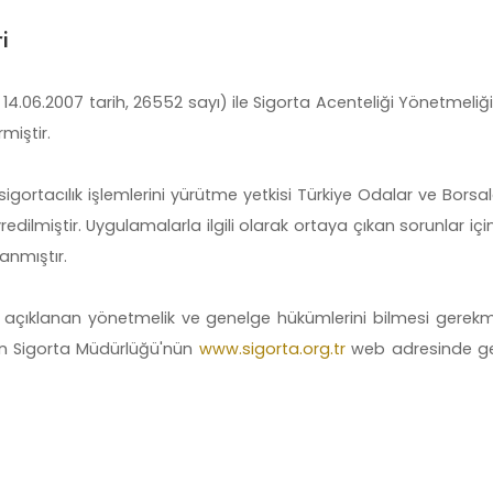
i
14.06.2007 tarih, 26552 sayı) ile Sigorta Acenteliği Yönetmeliğ
miştir.
rtacılık işlemlerini yürütme yetkisi Türkiye Odalar ve Borsalar
ilmiştir. Uygulamalarla ilgili olarak ortaya çıkan sorunlar içi
anmıştır.
da açıklanan yönetmelik ve genelge hükümlerini bilmesi gerekm
lan Sigorta Müdürlüğü'nün
www.sigorta.org.tr
web adresinde ger