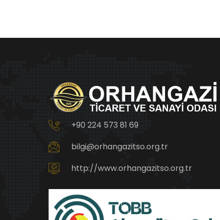
+90 224 573 81 69
bilgi@orhangazitso.org.tr
http://www.orhangazitso.org.tr