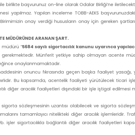
birlikte başvurunuz on-line olarak Odalar Birliği’ne iletilecekt
emesi yapılmaz. Yapılan inceleme TOBB-AEKS başvurunuzdaki 
e Birimimizin onay verdiği hususların onay için gereken şartları
CENTE MÜDÜRÜNDE ARANAN ŞART.
te müdürü “
5684 sayılı sigortacılık kanunu uyarınca yapılac
 gerekmektedir. Münferit yetkiye sahip olmayan acente mü
ereğince onaylanmamaktadır.
desinin onuncu fıkrasında geçen başka faaliyet yasağı, y
ınırlıdır. Bu kapsamda, acentelik faaliyeti yürütülecek ticari iş
antılı diğer aracılık faaliyetleri dışındaki bir işle iştigal edilme
eri; sigorta sözleşmesinin uzantısı olabilecek ve sigorta sözleşm
rını tamamlayıcı nitelikteki diğer aracılık işlemleridir. Traf
. işler sigortacılıkla bağlantılı diğer aracılık faaliyetleri ka