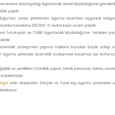
 Hazine Müsteşarlığı Sigortacılık Genel Müdürlüğüne gönderili
de yapılır.
lüğü’nün onayı şirketinizin sigorta acentesi uygunluk belges
banka hesabına 130.000-TL levha kayıt ücreti yatırılır.
ont fotokopisi ve TOBB Sigortacılık Müdürlüğü’ne hitaben yazı
erilir.
ile acentelik sözleşmesi yapma hakkına bundan böyle sahip ol
r sigorta şirketiyle acentelik sözleşmesi kurulmaz ise levha ka
eğişiklik ve yenilikleri (Ortaklık yapısı, teknik personel, adres, unva
mükelleftirler.
rg.tr
web sitesinden Gerçek ve Tüzel Kişi sigorta acenteleri 
ilirsiniz.