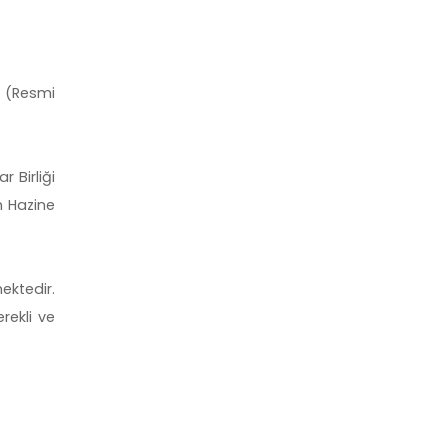
i (Resmi
 Birliği
n Hazine
ektedir.
ekli ve