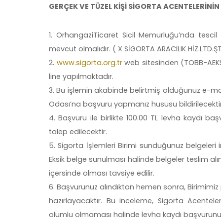
GERÇEK VE TÜZEL KİŞİ SİGORTA ACENTELERİN
OrhangaziTicaret Sicil Memurluğu’nda tescil
mevcut olmalıdır. ( X SİGORTA ARACILIK HİZ.LTD.ŞT
www.sigorta.org.tr
web sitesinden (TOBB-AEKS)
line yapılmaktadır.
Bu işlemin akabinde belirtmiş olduğunuz e-mai
Odası’na başvuru yapmanız hususu bildirilecektir
Başvuru ile birlikte 100.00 TL levha kaydı baş
talep edilecektir.
Sigorta İşlemleri Birimi sunduğunuz belgeleri 
Eksik belge sunulması halinde belgeler teslim alı
içersinde olması tavsiye edilir.
Başvurunuz alındıktan hemen sonra, Birimimiz per
hazırlayacaktır. Bu inceleme, Sigorta Acenteler
olumlu olmaması halinde levha kaydı başvurunuz