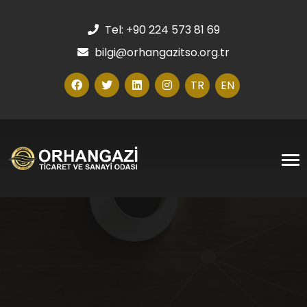
Tel: +90 224 573 81 69
bilgi@orhangazitso.org.tr
TR
EN