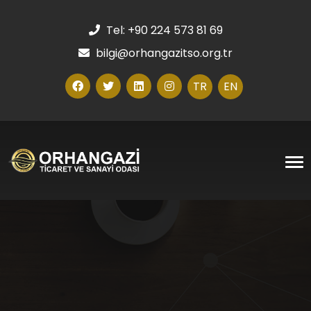
Tel: +90 224 573 81 69
bilgi@orhangazitso.org.tr
TR
EN